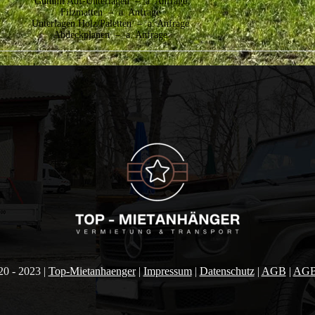
Gummi Auf-Unterlagen – a. Anfrage
Filzmatten – a. Anfrage
Unterlagen Holz/Paletten – a. Anfrage
Abdeckplanen – a. Anfrage
0 - 2023 |
Top-Mietanhaenger
|
Impressum
|
Datenschutz
|
AGB
|
AGB