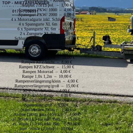
Windenkurbel – Kostenlos
Adapter 7/9/13 pol. – 1,00 €
Spanngurt PKW/ 1000 – 4,00 €
Spanngurt PKW/ 2000 – 6,00 €
4 x Motorradgurte inkl. Schlupf – 5,00 €
4 x Spanngurte XL 6m – 8,00 €
6 x Spanngurte XL 6m – 12,00 €
2 x Zurrgurte XL 8m – 5,00 €
Schlupf/Schlaufen (2 Stck.) – 4,00 €
Umzugs-Set klein – 10,00 €
Umzugs-Set groß – 15,00 €
Motorradständer/klein – 5,00 €
Motorradständer/groß – 10,00 €
Rampen KFZ/leicht – 8,00 €
Rampen KFZ/schwer – 15,00 €
Rampen Motorrad – 4,00 €
Rampe 1,0x 1,2m – 10,00 €
Rampenverlängerung/klein – 4,00 €
Rampenverlängerung/groß – 15,00 €
KFZ-Anfahrkeile – 4,00 €
KFZ-Anfahrstange – 4,00 €
Spannstage klein – 6,00 €
Spannstage groß – 8,00 €
Schutzdecken 2x2m – 1,00 €
Airline Fitting Satz (4 Stck.) – 4,00 €
el. Winde (1,5 to) inkl. Batt. – 15,00 €
el. Winde (3,0 to) inkl. Batt. – 30,00 €
man. Winde (2,0 to) – 10,00 €