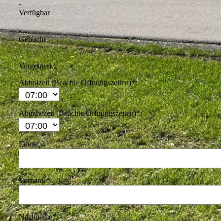
-
Verfügbar
-
Gebucht
-
Vorgemerkt
Abholzeit (Beachte Öffnungszeiten)*:
Abgabezeit (Beachte Öffnungszeiten)*:
Firma:
Vorname*:
Nachname*: