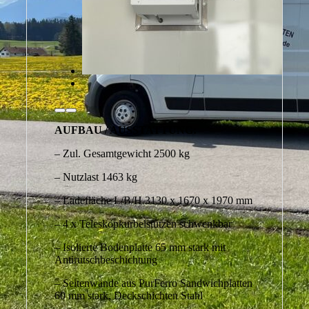
AUFBAU / AUSSTATTUNG:
– Zul. Gesamtgewicht 2500 kg
– Nutzlast 1463 kg
– Ladefläche L/B/H 3130 x 1670 x 1970 mm
– 4 x Teleskopkurbelstützen schwenkbar
– Isolierte Bodenplatte 65 mm stark mit
Antirutschbeschichtung
– Seitenwände aus PurFerro Sandwichplatten
60 mm stark, Deckschichten Stahl