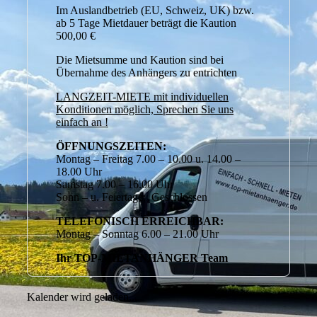
Im Auslandbetrieb (EU, Schweiz, UK) bzw.
ab 5 Tage Mietdauer beträgt die Kaution
500,00 €
Die Mietsumme und Kaution sind bei
Übernahme des Anhängers zu entrichten
LANGZEIT-MIETE mit individuellen
Konditionen möglich, Sprechen Sie uns
einfach an !
ÖFFNUNGSZEITEN:
Montag – Freitag 7.00 – 10.00 u. 14.00 –
18.00 Uhr
Samstag 7.00 – 16.00 Uhr
Sonn – u. Feiertage: Geschlossen
TELEFONISCH ERREICHBAR:
Montag – Sonntag 6.00 – 21.00 Uhr
Ihr TOP-MIETANHÄNGER Team
Kalender wird geladen...