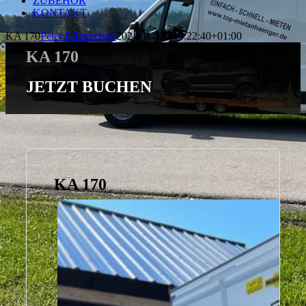
ZUBEHÖR
KONTAKT
KA 170
Peter Effenberger
2024-11-12T10:22:40+01:00
KA 170
JETZT BUCHEN
KA 170