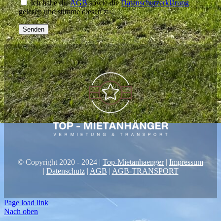
Ich habe die
AGB
sowie die
Datenschutzerklärung
gelesen und stimme diesen zu.
© Copyright 2020 - 2024 |
Top-Mietanhaenger
|
Impressum
|
Datenschutz
|
AGB
|
AGB-TRANSPORT
Page load link
Nach oben