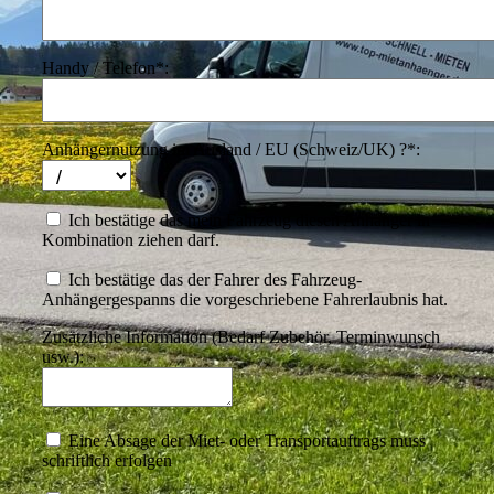
Handy / Telefon*:
Anhängernutzung im Ausland / EU (Schweiz/UK) ?*:
Ich bestätige das mein Fahrzeug diesen Anhänger in
Kombination ziehen darf.
Ich bestätige das der Fahrer des Fahrzeug-
Anhängergespanns die vorgeschriebene Fahrerlaubnis hat.
Zusätzliche Information (Bedarf Zubehör, Terminwunsch
usw.):
Eine Absage der Miet- oder Transportauftrags muss
schriftlich erfolgen