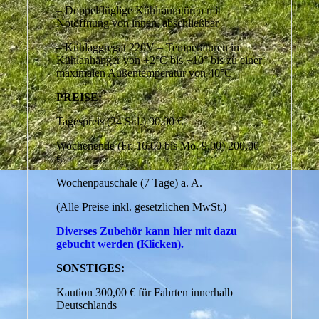
– Doppelflüglige Kühlraumtüren mit
Notöffnung von innen, abschließbar
– Kühlaggregat 220V – Temperaturen im
Kühlanhänger von +2°C bis +10° bis zu einer
maximalen Außentemperatur von 40°C
PREISE:
Tagespreis (24 Std.) 90,00 €
Wochenende (Fr. 16.00 bis Mo. 9.00) 200,00
€
Wochenpauschale (7 Tage) a. A.
(Alle Preise inkl. gesetzlichen MwSt.)
Diverses Zubehör kann hier mit dazu
gebucht werden (Klicken).
SONSTIGES:
Kaution 300,00 € für Fahrten innerhalb
Deutschlands